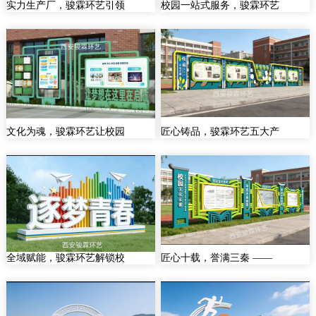
实力生产厂，骏霖环艺引领
校园一站式服务，骏霖环艺
文化为魂，骏霖环艺让校园
匠心铸品，骏霖环艺五大产
全域赋能，骏霖环艺解锁校
匠心十载，誉满三秦 ——