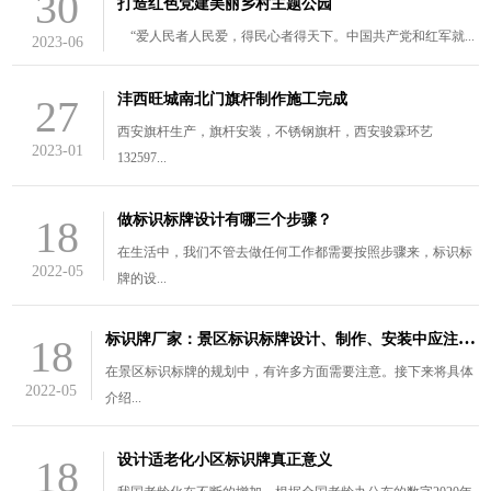
30
打造红色党建美丽乡村主题公园
“爱人民者人民爱，得民心者得天下。中国共产党和红军就...
2023-06
沣西旺城南北门旗杆制作施工完成
27
西安旗杆生产，旗杆安装，不锈钢旗杆，西安骏霖环艺
2023-01
132597...
做标识标牌设计有哪三个步骤？
18
在生活中，我们不管去做任何工作都需要按照步骤来，标识标
2022-05
牌的设...
标
识牌厂家：景区标识标牌设计、制作、安装中应注意的三个问题
18
在景区标识标牌的规划中，有许多方面需要注意。接下来将具体
2022-05
介绍...
设计适老化小区标识牌真正意义
18