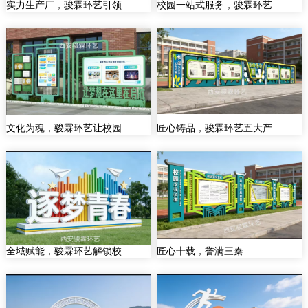
实力生产厂，骏霖环艺引领
校园一站式服务，骏霖环艺
文化为魂，骏霖环艺让校园
匠心铸品，骏霖环艺五大产
全域赋能，骏霖环艺解锁校
匠心十载，誉满三秦 ——