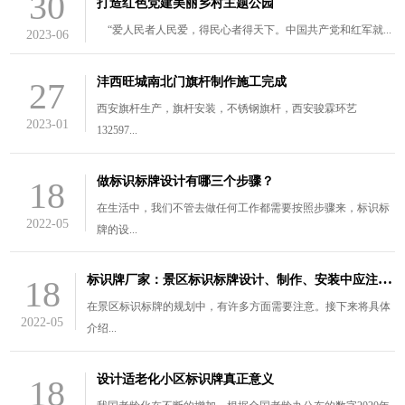
30
打造红色党建美丽乡村主题公园
“爱人民者人民爱，得民心者得天下。中国共产党和红军就...
2023-06
沣西旺城南北门旗杆制作施工完成
27
西安旗杆生产，旗杆安装，不锈钢旗杆，西安骏霖环艺
2023-01
132597...
做标识标牌设计有哪三个步骤？
18
在生活中，我们不管去做任何工作都需要按照步骤来，标识标
2022-05
牌的设...
标
识牌厂家：景区标识标牌设计、制作、安装中应注意的三个问题
18
在景区标识标牌的规划中，有许多方面需要注意。接下来将具体
2022-05
介绍...
设计适老化小区标识牌真正意义
18